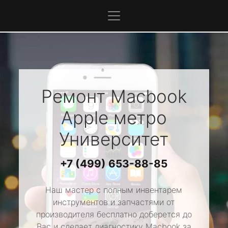
Ремонт Macbook
Apple
метро
Университет
+7 (499) 653-88-85
Наш мастер с полным инвентарем
инструментов и запчастями от
производителя бесплатно доберется до
Вас и сделает диагностику Macbook за