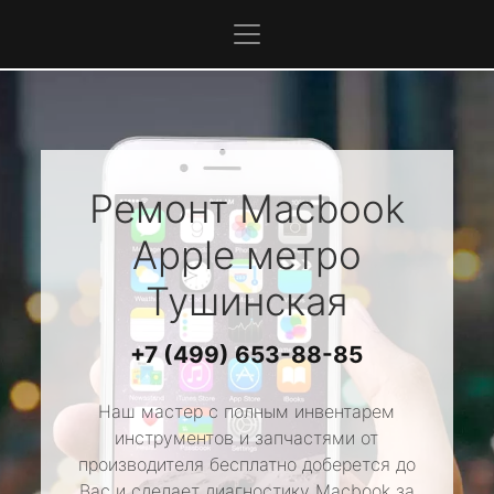
Ремонт Macbook
Apple
метро
Тушинская
+7 (499) 653-88-85
Наш мастер с полным инвентарем
инструментов и запчастями от
производителя бесплатно доберется до
Вас и сделает диагностику Macbook за