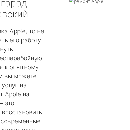
город
овский
ка Apple, то не
ть его работу
нуть
бесперебойную
ся к опытному
ии вы можете
 услуг на
т Apple на
– это
 восстановить
е современные