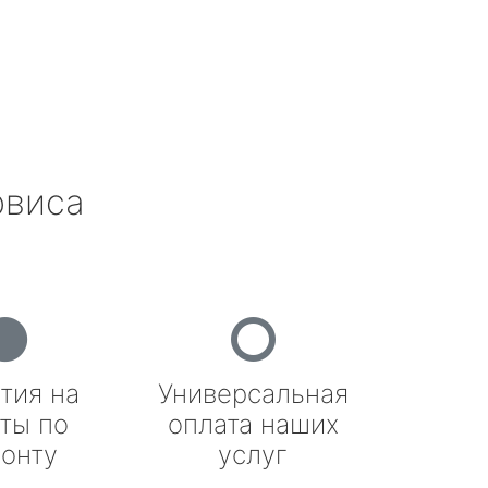
рвиса
тия на
Универсальная
ты по
оплата наших
онту
услуг