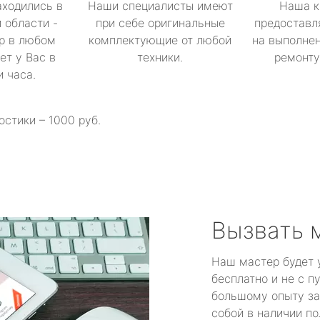
аходились в
Наши специалисты имеют
Наша к
 области -
при себе оригинальные
предоставл
р в любом
комплектующие от любой
на выполнен
ет у Вас в
техники.
ремонту 
и часа.
остики – 1000 руб.
Вызвать 
Наш мастер будет 
бесплатно и не с п
большому опыту за
собой в наличии по