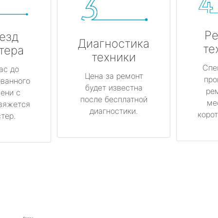
Ре
езд
Диагностика
те
тера
техники
Спе
ас до
Цена за ремонт
про
ованного
будет известна
ре
ени с
после бесплатной
ме
вяжется
диагностики.
корот
тер.