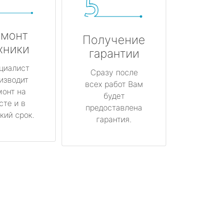
монт
Получение
хники
гарантии
циалист
Сразу после
изводит
всех работ Вам
монт на
будет
сте и в
предоставлена
кий срок.
гарантия.