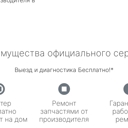
зводителя в
мущества официального се
Выезд и диагностика Бесплатно!*
тер
Ремонт
Гаран
латно
запчастями от
рабо
т на дом
производителя
рем