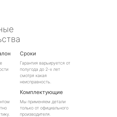
ные
ьства
алон
Сроки
е
Гарантия варьируется от
ости
полугода до 2-х лет
смотря какая
неисправность.
Комплектующие
онтом
Мы применяем детали
тно
только от официального
тику.
производителя.