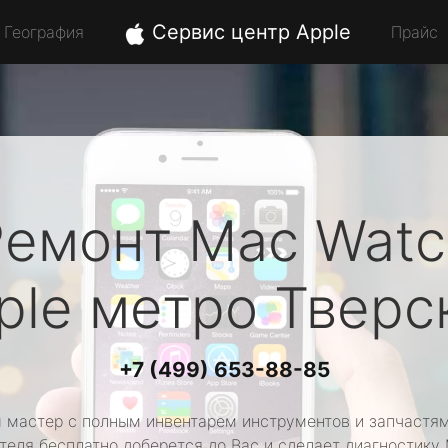
Сервис центр Apple
География
Прайс
Ремонт Mac Watc
ple
метро Тверс
+7 (499) 653-88-85
 мастер с полным инвентарем инструментов и запчастям
теля бесплатно доберется до Вас и сделает диагностику