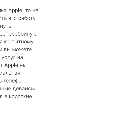
ка Apple, то не
ть его работу
нуть
бесперебойную
ся к опытному
ии вы можете
 услуг на
т Apple на
имальная
ь телефон,
енные девайсы
я в короткие