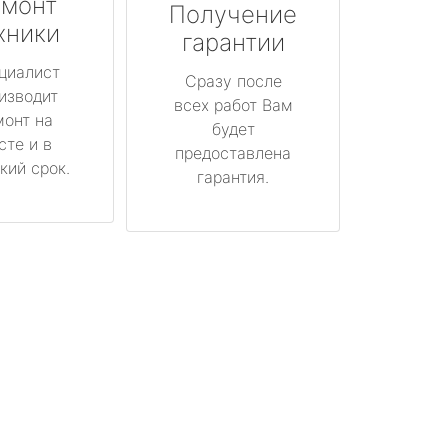
монт
Получение
хники
гарантии
циалист
Сразу после
изводит
всех работ Вам
монт на
будет
сте и в
предоставлена
кий срок.
гарантия.