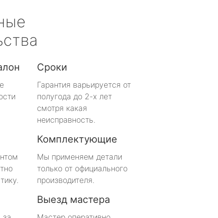
ные
ьства
алон
Сроки
е
Гарантия варьируется от
ости
полугода до 2-х лет
смотря какая
неисправность.
Комплектующие
онтом
Мы применяем детали
тно
только от официального
тику.
производителя.
Выезд мастера
 за
Мастер оперативно