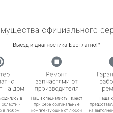
мущества официального се
Выезд и диагностика Бесплатно!*
тер
Ремонт
Гаран
латно
запчастями от
рабо
т на дом
производителя
рем
аходились в
Наши специалисты имеют
Наша к
 области -
при себе оригинальные
предоставл
р в любом
комплектующие от любой
на выполнен