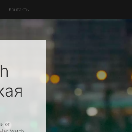
Контакты
h
кая
и от
 Mac Watch