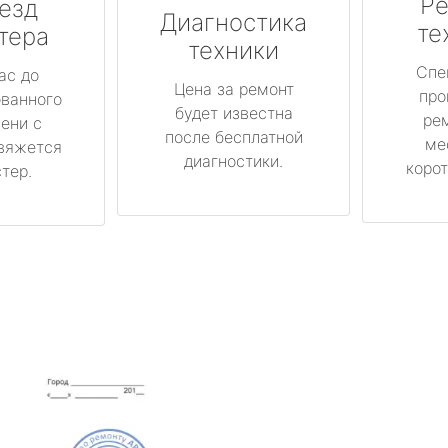
Ре
езд
Диагностика
те
тера
техники
Спе
ас до
Цена за ремонт
про
ованного
будет известна
ре
ени с
после бесплатной
ме
вяжется
диагностики.
корот
тер.