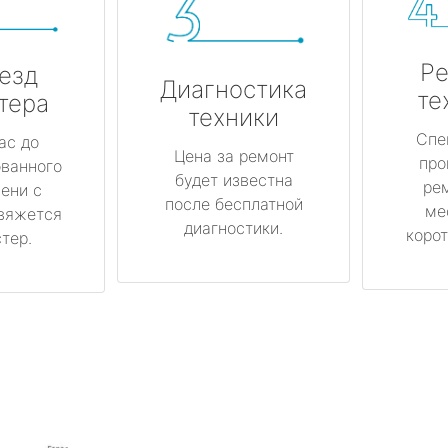
Ре
езд
Диагностика
те
тера
техники
Спе
ас до
Цена за ремонт
про
ованного
будет известна
ре
ени с
после бесплатной
ме
вяжется
диагностики.
корот
тер.