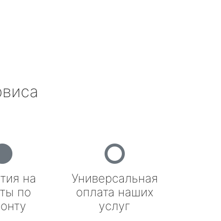
рвиса
тия на
Универсальная
ты по
оплата наших
онту
услуг