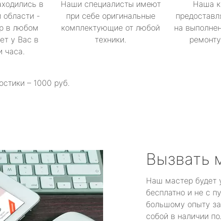
аходились в
Наши специалисты имеют
Наша к
 области -
при себе оригинальные
предоставл
р в любом
комплектующие от любой
на выполнен
ет у Вас в
техники.
ремонту 
и часа.
остики – 1000 руб.
Вызвать 
Наш мастер будет 
бесплатно и не с п
большому опыту за
собой в наличии по