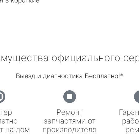
я в короткие
мущества официального се
Выезд и диагностика Бесплатно!*
тер
Ремонт
Гаран
латно
запчастями от
рабо
т на дом
производителя
рем