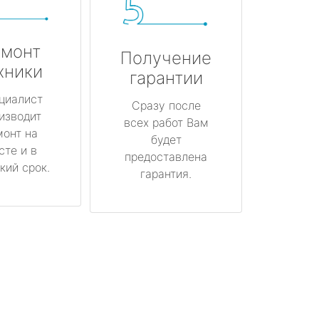
монт
Получение
хники
гарантии
циалист
Сразу после
изводит
всех работ Вам
монт на
будет
сте и в
предоставлена
кий срок.
гарантия.