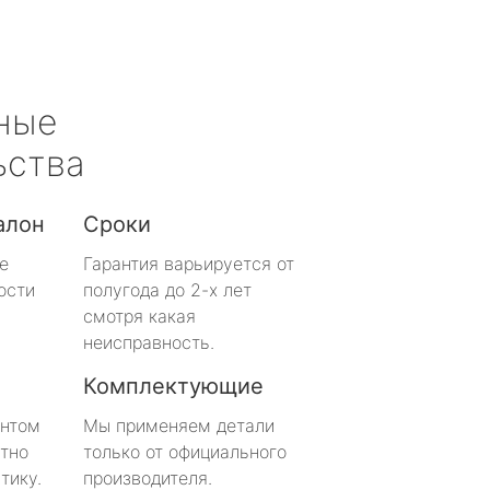
ные
ьства
алон
Сроки
е
Гарантия варьируется от
ости
полугода до 2-х лет
смотря какая
неисправность.
Комплектующие
онтом
Мы применяем детали
тно
только от официального
тику.
производителя.