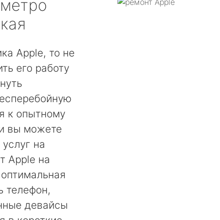
метро
кая
ка Apple, то не
ть его работу
нуть
бесперебойную
ся к опытному
ии вы можете
 услуг на
т Apple на
 оптимальная
ь телефон,
енные девайсы