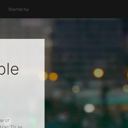
Контакты
ple
и от
 Mac TV за