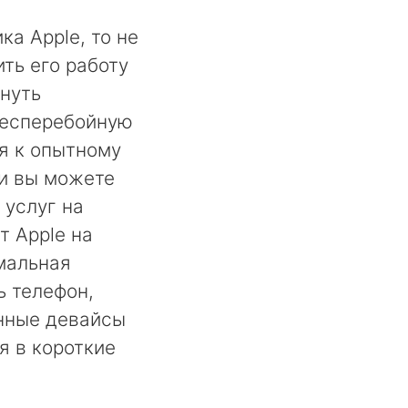
ка Apple, то не
ть его работу
нуть
бесперебойную
ся к опытному
ии вы можете
 услуг на
т Apple на
мальная
ь телефон,
енные девайсы
я в короткие