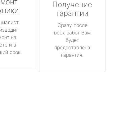
монт
Получение
хники
гарантии
циалист
Сразу после
изводит
всех работ Вам
монт на
будет
сте и в
предоставлена
кий срок.
гарантия.