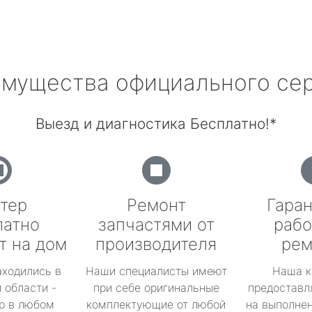
мущества официального се
Выезд и диагностика Бесплатно!*
тер
Ремонт
Гаран
латно
запчастями от
рабо
т на дом
производителя
рем
аходились в
Наши специалисты имеют
Наша к
 области -
при себе оригинальные
предоставл
р в любом
комплектующие от любой
на выполнен