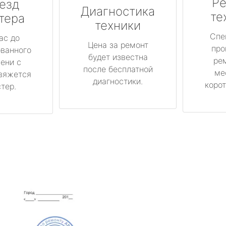
Ре
езд
Диагностика
те
тера
техники
Спе
ас до
Цена за ремонт
про
ованного
будет известна
ре
ени с
после бесплатной
ме
вяжется
диагностики.
корот
тер.