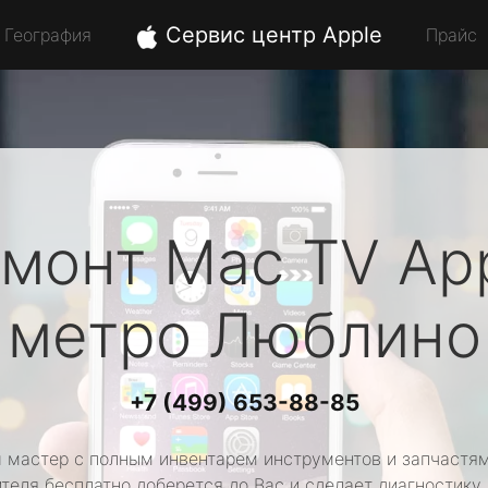
Сервис центр Apple
География
Прайс
монт Mac TV
Ap
метро Люблино
+7 (499) 653-88-85
 мастер с полным инвентарем инструментов и запчастям
теля бесплатно доберется до Вас и сделает диагностику