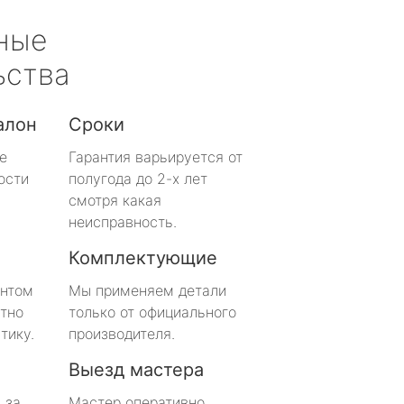
ные
ьства
алон
Сроки
е
Гарантия варьируется от
ости
полугода до 2-х лет
смотря какая
неисправность.
Комплектующие
онтом
Мы применяем детали
тно
только от официального
тику.
производителя.
Выезд мастера
 за
Мастер оперативно