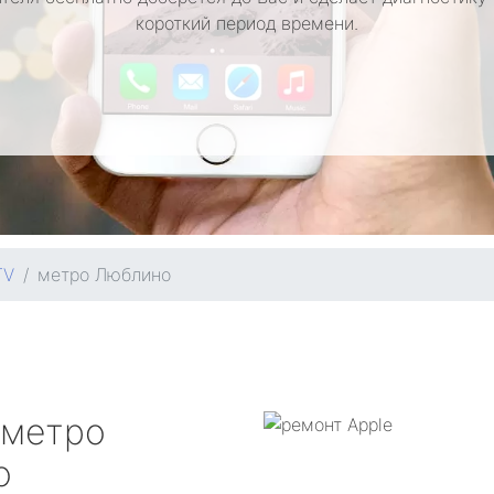
короткий период времени.
TV
метро Люблино
метро
о